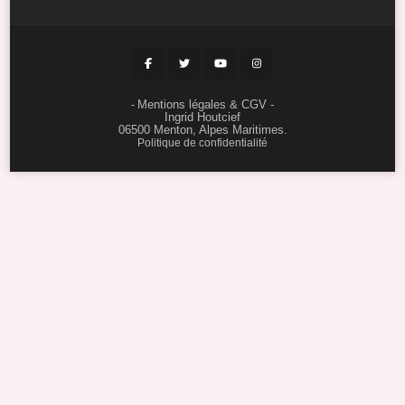
Mentions légales & CGV
-
-
Ingrid Houtcief
06500 Menton, Alpes Maritimes.
Politique de confidentialité