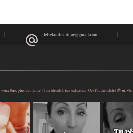
lefeelauthentique@gmail.com
 veux être, plus confiante !
Ton identité, ton existence. Ose l'authenticité 🦋
💻 Vis