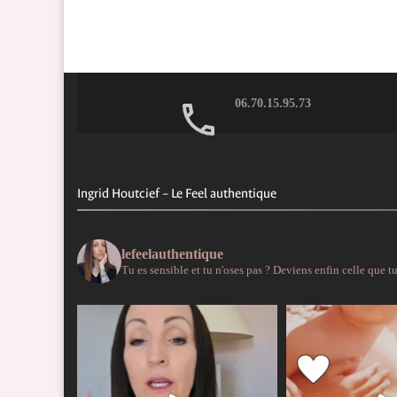
06.70.15.95.73
Ingrid Houtcief – Le Feel authentique
lefeelauthentique
Tu es sensible et tu n'oses pas ?
Deviens enfin celle que tu