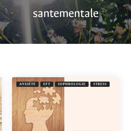
santementale
ANXIÉTÉ
EFT
SOPHROLOGIE
STRESS