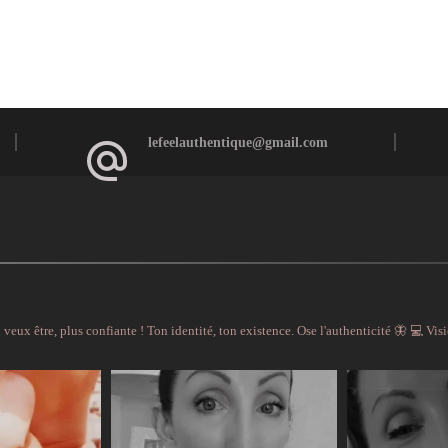
lefeelauthentique@gmail.com
 veux être, plus confiante !
Ton identité, ton existence. Ose l'authenticité 🦋
💻 Vis