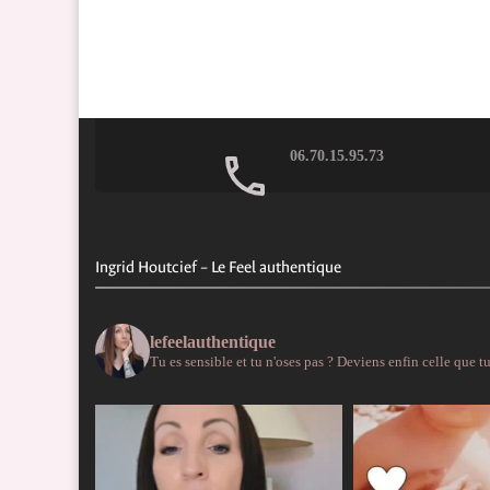
06.70.15.95.73
Ingrid Houtcief – Le Feel authentique
lefeelauthentique
Tu es sensible et tu n'oses pas ?
Deviens enfin celle que tu