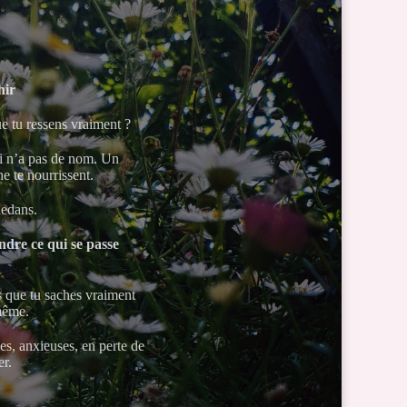
hir
ue tu ressens vraiment ?
ui n’a pas de nom. Un
ne te nourrissent.
dedans.
dre ce qui se passe
ns que tu saches vraiment
-même.
s, anxieuses, en perte de
er.