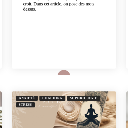
croit. Dans cet article, on pose des mots
dessus.
Lire plus
ANXIÉTÉ
COACHING
SOPHROLOGIE
STRESS