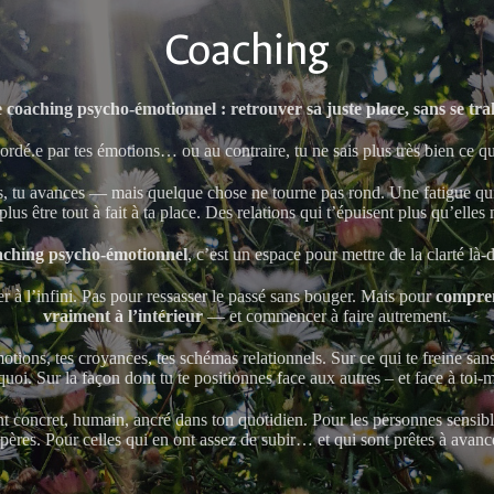
Coaching
 coaching psycho-émotionnel : retrouver sa juste place, sans se tra
rdé.e par tes émotions… ou au contraire, tu ne sais plus très bien ce q
es, tu avances — mais quelque chose ne tourne pas rond. Une fatigue q
lus être tout à fait à ta place. Des relations qui t’épuisent plus qu’elles 
aching psycho-émotionnel
, c’est un espace pour mettre de la clarté là-
r à l’infini. Pas pour ressasser le passé sans bouger. Mais pour
compren
vraiment à l’intérieur
— et commencer à faire autrement.
motions, tes croyances, tes schémas relationnels. Sur ce qui te freine sa
uoi. Sur la façon dont tu te positionnes face aux autres – et face à toi
concret, humain, ancré dans ton quotidien. Pour les personnes sensible
pères. Pour celles qui en ont assez de subir… et qui sont prêtes à avanc