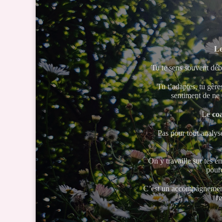
Le
Tu te sens souvent débo
Tu t’adaptes, tu gèr
sentiment de ne p
Le
co
Pas pour tout analyse
On y travaille sur tes é
pourq
C’est un accompagnement 
re