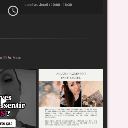
Lundi au Jeudi : 10:00 - 18:30
té 🦋
💻 Visio