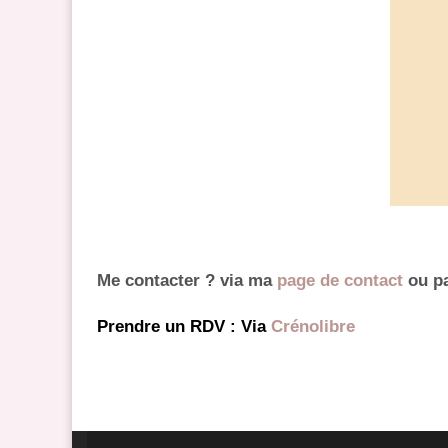
Me contacter ? via ma
page de contact
ou p
Prendre un RDV : Via
Crénolibre