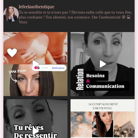
lefeelauthentique
Tu es sensible et tu n'oses pas ?
Deviens enfin celle que tu veux être,
plus confiante !
Ton identité, ton existence. Ose l'authenticité 🦋
💻
Visio