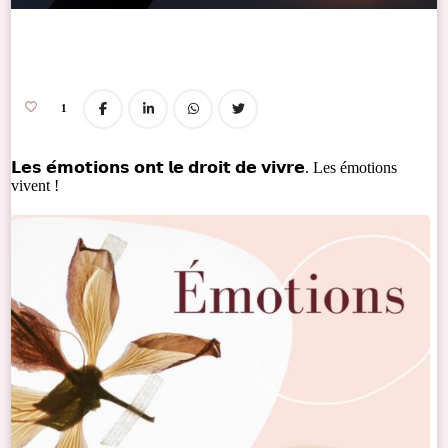
1
𝗟𝗲𝘀 𝗲́𝗺𝗼𝘁𝗶𝗼𝗻𝘀 𝗼𝗻𝘁 𝗹𝗲 𝗱𝗿𝗼𝗶𝘁 𝗱𝗲 𝘃𝗶𝘃𝗿𝗲. Les émotions
vivent !