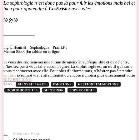
La sophrologie n’est donc pas là pour fuir les émotions mais bel et
bien pour apprendre à
Co.Exister
avec elles.
💛🌼💛
Ingrid Houtcief – Sophrologue – Prat. EFT
Menton 06500 |En cabinet ou en ligne
Si vous désirez ramener une forme de mieux être, d’équilibre et de détente,
n’hésitez pas à vous faire accompagner. La sophrologie est un outil qui saura
vous reconnecter avec elle. Pour plus d’informations, n’hésitez pas à prendre
contact
avec moi via le site internet ou encore à choisir plus directement votre
RDV EN LIGNE
.
TAGS:
BIENVEILLANCE
EMOTIONS
GESTIONDESEMOTIONS
INGRIDHOUTCIEF
MENTON06
SOPHROLOGIE
Post
Previous Post