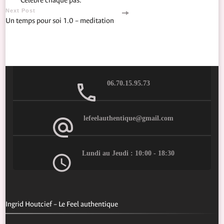
Célèbre chaque pas.
Navigation
Next Post
Un temps pour soi 1.0 – meditation
06.70.15.95.73
lefeelauthentique@gmail.com
Lundi au Jeudi : 10:00 - 18:30
Ingrid Houtcief – Le Feel authentique