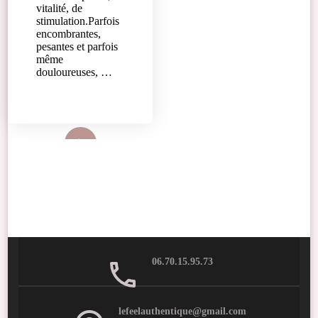
vitalité, de
stimulation.Parfois
encombrantes,
pesantes et parfois
même
douloureuses, …
Lire plus
06.70.15.95.73
lefeelauthentique@gmail.com